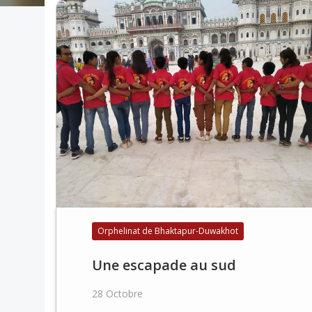
Orphelinat de Bhaktapur-Duwakhot
Une escapade au sud
28 Octobre