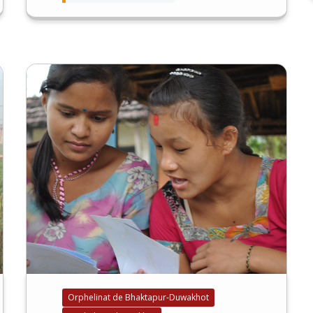
Orphelinat de Bhaktapur-Duwakhot