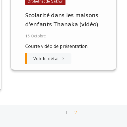
Orphelinat de Gaïkhur
Scolarité dans les maisons
d’enfants Thanaka (vidéo)
15 Octobre
Courte vidéo de présentation.
Voir le détail
Page
Page
1
2