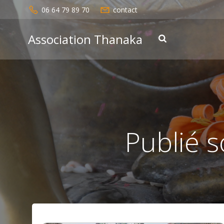
Aller
06 64 79 89 70
contact
au
contenu
Association Thanaka
Publié 