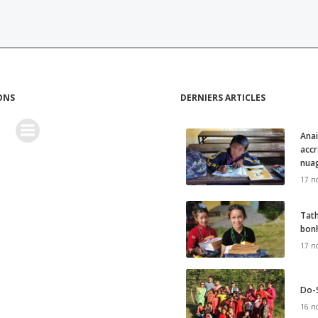
ONS
DERNIERS ARTICLES
Anai
acc
nua
17 n
Tath
bon
17 n
Do-S
16 n