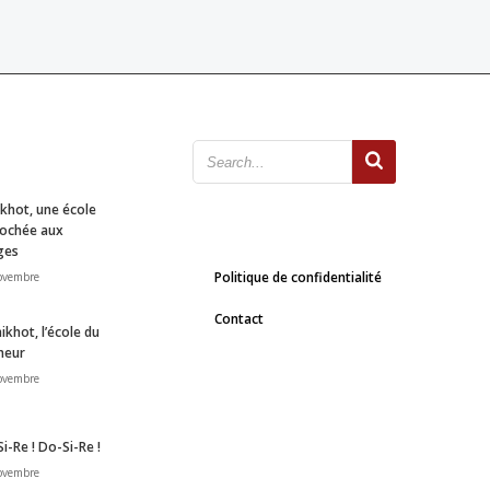
khot, une école
rochée aux
ges
Politique de confidentialité
ovembre
Contact
ikhot, l’école du
heur
ovembre
i-Re ! Do-Si-Re !
ovembre