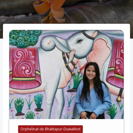
Orphelinat de Bhaktapur-Duwakhot