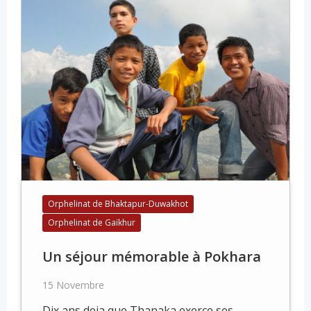
Orphelinat de Bhaktapur-Duwakhot
Orphelinat de Gaïkhur
Un séjour mémorable à Pokhara
15 Novembre
Dix ans deja que Thanaka exerce ses