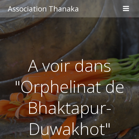
Aller
Association Thanaka
au
contenu
A voir dans
"Orphelinat de
Bhaktapur-
Duwakhot"