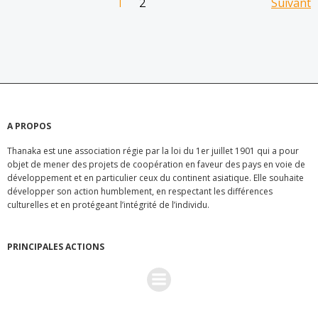
Posts
Pos
Page
Suivant
Page
1
2
navigation
nav
A PROPOS
Thanaka est une association régie par la loi du 1er juillet 1901 qui a pour
objet de mener des projets de coopération en faveur des pays en voie de
développement et en particulier ceux du continent asiatique. Elle souhaite
développer son action humblement, en respectant les différences
culturelles et en protégeant l’intégrité de l’individu.
PRINCIPALES ACTIONS