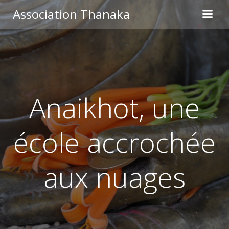
Aller
Association Thanaka
au
contenu
Anaikhot, une
école accrochée
aux nuages