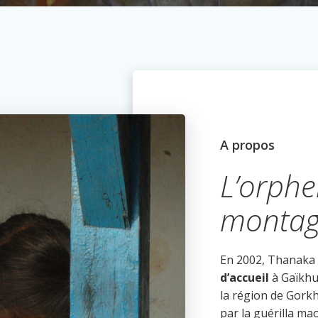
A propos
L’orphe
monta
En 2002, Thanaka
d’accueil
à Gaïkhur
la région de Gork
par la guérilla ma