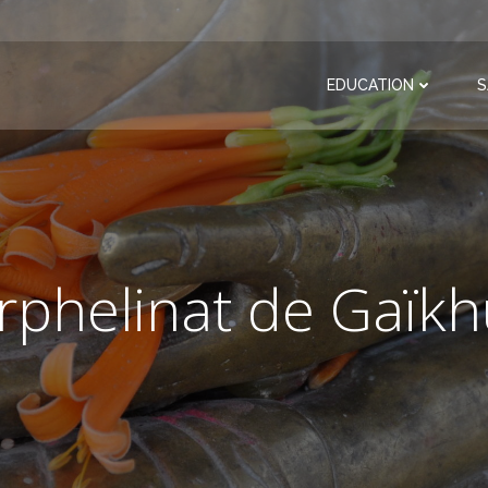
EDUCATION
S
rphelinat de Gaïkh