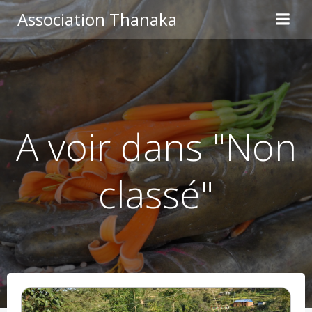
Aller
Association Thanaka
au
contenu
A voir dans "Non
classé"