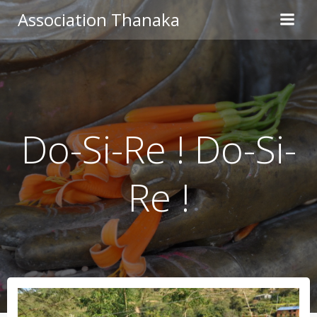
Aller
Association Thanaka
au
contenu
Do-Si-Re ! Do-Si-
Re !