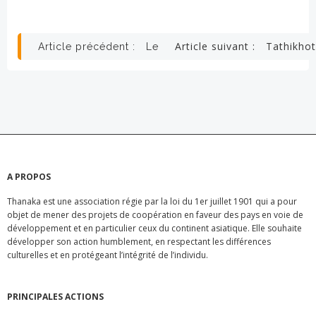
Navigation
Navigation
Article suivant :
Tathikhot
Article précédent :
Le rallye des pupitres
de
de
l’article
l’article
A PROPOS
Thanaka est une association régie par la loi du 1er juillet 1901 qui a pour
objet de mener des projets de coopération en faveur des pays en voie de
développement et en particulier ceux du continent asiatique. Elle souhaite
développer son action humblement, en respectant les différences
culturelles et en protégeant l’intégrité de l’individu.
PRINCIPALES ACTIONS