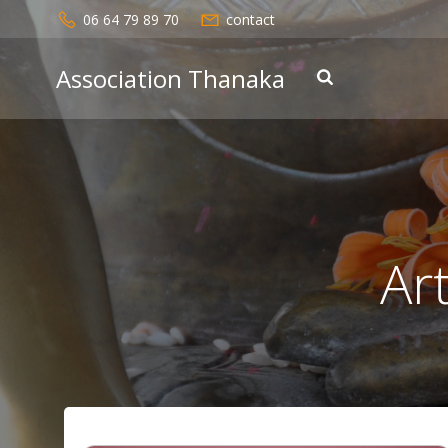
Aller
06 64 79 89 70
contact
au
contenu
Association Thanaka
Art