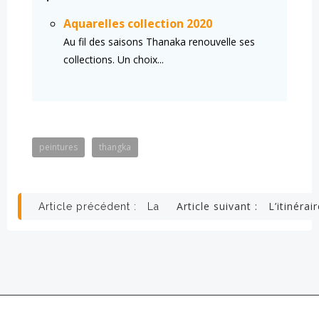
Aquarelles collection 2020
Au fil des saisons Thanaka renouvelle ses
collections. Un choix...
peintures
thangka
Navigation
Navigation
Article suivant :
L’itinérai
Article précédent :
La catastrophe du 25 avril 2015
de
de
l’article
l’article