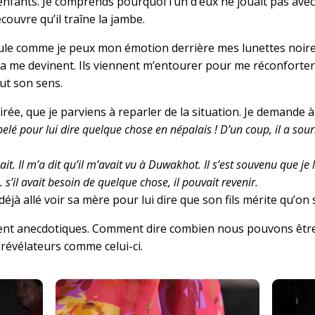
fants. Je comprends pourquoi l’un d’eux ne jouait pas avec le
couvre qu’il traîne la jambe.
imule comme je peux mon émotion derrière mes lunettes noir
rya me devinent. Ils viennent m’entourer pour me réconforter
ut son sens.
irée, que je parviens à reparler de la situation. Je demande 
é pour lui dire quelque chose en népalais ! D’un coup, il a sourit 
ait. Il m’a dit qu’il m’avait vu à Duwakhot. Il s’est souvenu que j
 … s’il avait besoin de quelque chose, il pouvait revenir.
déjà allé voir sa mère pour lui dire que son fils mérite qu’on 
nt anecdotiques. Comment dire combien nous pouvons être fie
 révélateurs comme celui-ci.