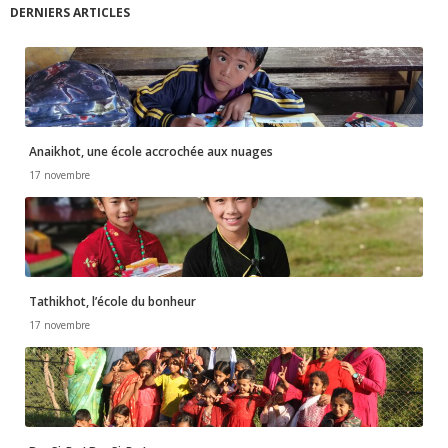
DERNIERS ARTICLES
v
è
n
e
Anaikhot, une école accrochée aux nuages
17 novembre
m
e
n
Tathikhot, l’école du bonheur
17 novembre
t