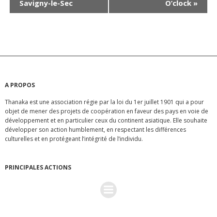
Savigny-le-Sec
O’clock
»
a
v
i
g
A PROPOS
a
Thanaka est une association régie par la loi du 1er juillet 1901 qui a pour
objet de mener des projets de coopération en faveur des pays en voie de
t
développement et en particulier ceux du continent asiatique. Elle souhaite
développer son action humblement, en respectant les différences
i
culturelles et en protégeant l’intégrité de l’individu.
o
PRINCIPALES ACTIONS
n
É