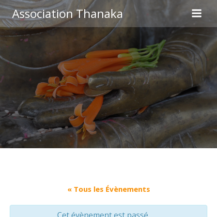
Aller
Association Thanaka
au
contenu
« Tous les Évènements
Cet évènement est passé.