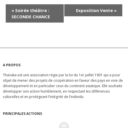
N
«
Soirée théâtre :
Exposition Vente
»
SECONDE CHANCE
a
v
i
g
A PROPOS
a
Thanaka est une association régie par la loi du 1er juillet 1901 qui a pour
objet de mener des projets de coopération en faveur des pays en voie de
t
développement et en particulier ceux du continent asiatique. Elle souhaite
développer son action humblement, en respectant les différences
i
culturelles et en protégeant l’intégrité de l’individu.
o
PRINCIPALES ACTIONS
n