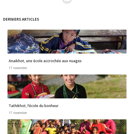
É
DERNIERS ARTICLES
v
è
n
e
Anaikhot, une école accrochée aux nuages
17 novembre
m
e
n
Tathikhot, l’école du bonheur
17 novembre
t