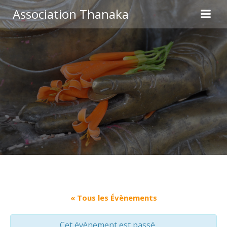
Aller
Association Thanaka
au
contenu
« Tous les Évènements
Cet évènement est passé.