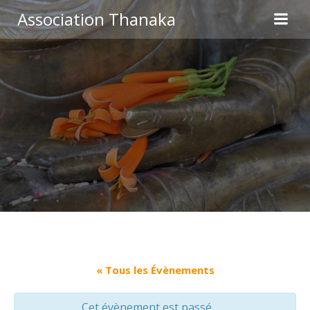
Aller
Association Thanaka
au
contenu
« Tous les Évènements
Cet évènement est passé.