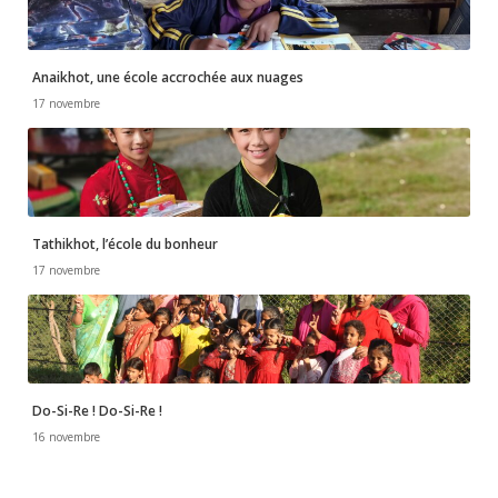
n
e
Anaikhot, une école accrochée aux nuages
17 novembre
m
e
n
Tathikhot, l’école du bonheur
17 novembre
t
Do-Si-Re ! Do-Si-Re !
16 novembre