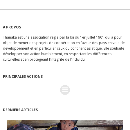
i
g
A PROPOS
a
Thanaka est une association régie par la loi du 1er juillet 1901 qui a pour
objet de mener des projets de coopération en faveur des pays en voie de
t
développement et en particulier ceux du continent asiatique. Elle souhaite
développer son action humblement, en respectant les différences
i
culturelles et en protégeant l’intégrité de l’individu.
o
PRINCIPALES ACTIONS
n
É
DERNIERS ARTICLES
v
è