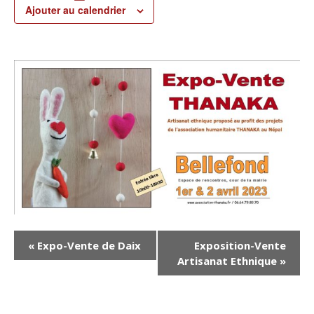
Ajouter au calendrier
N
«
Expo-Vente de Daix
Exposition-Vente
Artisanat Ethnique
»
a
v