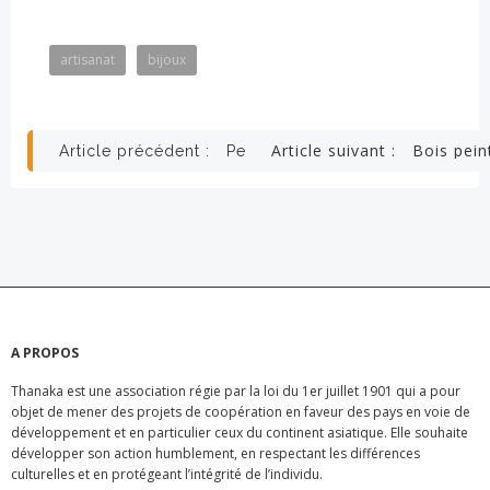
artisanat
bijoux
Navigation
Navigation
Article suivant :
Bois pein
Article précédent :
Pendentifs
de
de
l’article
l’article
A PROPOS
Thanaka est une association régie par la loi du 1er juillet 1901 qui a pour
objet de mener des projets de coopération en faveur des pays en voie de
développement et en particulier ceux du continent asiatique. Elle souhaite
développer son action humblement, en respectant les différences
culturelles et en protégeant l’intégrité de l’individu.